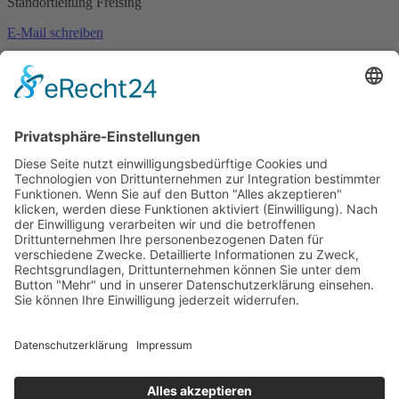
Standortleitung Freising
E-Mail schreiben
0172-660 7506
Ihr Arbeitsplatz
zur Übersicht
Bildungsangebote
Alle Angebote
Berufsorientierung
Berufsvorbereitung
Sozialarbeit
Integrationskurse
Weiterbildung
Adolf-Kolping-Berufsschule
Hotels & Jugendwohnen
Jugendwohnen bei Kolping
Ausbildungshotel St. Theresia
Jugendwohnen Entenbachstraße
Innsbrucker Ring
Das Ernstl
Dienstleistungen
Catering
Landschaftsbau
Raumvermietung
Karriere
Arbeitgeberleistungen
Offene Stellen
Praktikum Soziale
Arbeit
kolping.jobs
Über uns
Unternehmen
Vorstand und Verwaltungsrat
Qualität und
Anspruch
Partner und Auftraggeber
Intranet
Anschrift
Kolping Bildungswerk
München und Oberbayern e.V.
Adolf-Kolping-Straße 1
80336 München
Kontakt
Telefon: +49 (0) 89 59 94 57 84
Telefax: +49 (0) 89 59 94
57 99
info@kolpingmuenchen.de