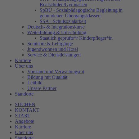
Realschulen/Gymnasien
SpBÜ - Sozialpädagogische Begleitung in
gebundenen Übergangsklassen
SSA - Schulsozialarbeit
Deutsch- & Integrationskurse
Weiterbildung & Umschulung
Staatlich geprüfte*r Kinderpfleger*in
Seminare & Lehrgänge
Jugendwohnen und Hotel
Service & Dienstleistungen
Karriere
Über uns
Vorstand und Verwaltungsrat
Bildung mit Qualität
Leitbild
Unsere Partner
Standorte
SUCHEN
KONTAKT
START
Angebote
Karriere
Über uns
Standorte