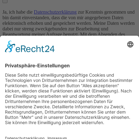
Ja, ich habe die
Datenschutzerklärung
zur Kenntnis genommen und
bin damit einverstanden, dass die von mir angegebenen Daten
elektronisch erhoben und gespeichert werden. Meine Daten werden
dabei nur streng zweckgebunden zur Bearbeitung und
Beantwortung meiner Anfrage benutzt. Mit dem Absenden des
Kontaktformulars erkläre ich mich mit der Verarbeitung
einverstanden.
Bildungsangebote
Alle Angebote
Berufsorientierung
Berufsvorbereitung
Sozialarbeit
Integrationskurse
Weiterbildung
Adolf-Kolping-Berufsschule
Hotels & Jugendwohnen
Jugendwohnen bei Kolping
Ausbildungshotel St. Theresia
Jugendwohnen Entenbachstraße
Innsbrucker Ring
Das Ernstl
Dienstleistungen
Catering
Landschaftsbau
Raumvermietung
Karriere
Arbeitgeberleistungen
Offene Stellen
Praktikum Soziale
Arbeit
kolping.jobs
Über uns
Unternehmen
Vorstand und Verwaltungsrat
Qualität und
Anspruch
Partner und Auftraggeber
Intranet
Anschrift
Kolping Bildungswerk
München und Oberbayern e.V.