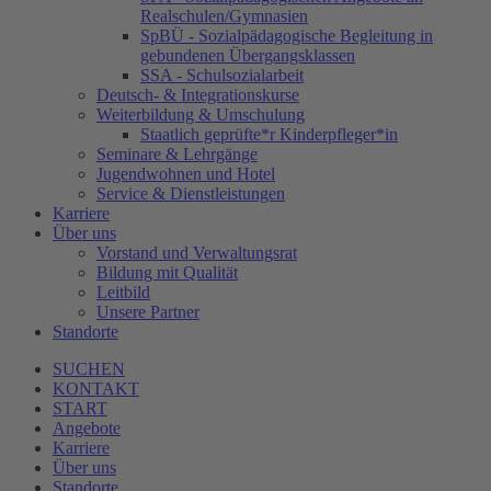
Realschulen/Gymnasien
SpBÜ - Sozialpädagogische Begleitung in
gebundenen Übergangsklassen
SSA - Schulsozialarbeit
Deutsch- & Integrationskurse
Weiterbildung & Umschulung
Staatlich geprüfte*r Kinderpfleger*in
Seminare & Lehrgänge
Jugendwohnen und Hotel
Service & Dienstleistungen
Karriere
Über uns
Vorstand und Verwaltungsrat
Bildung mit Qualität
Leitbild
Unsere Partner
Standorte
SUCHEN
KONTAKT
START
Angebote
Karriere
Über uns
Standorte