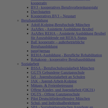
kooperativ
BVJ - kooperatives Berufsvorbereitungsjahr
Durchstarten
Kooperatives BVJ – Neustart
Berufsausbildung
Adolf-Kolping-Berufsschule München
AsAflex - Assistierte Ausbildung flexibel
AsAflex REHA – Assistierte Ausbildung flexibel
für Auszubildende mit REHA-Status
BaE kooperativ – außerbetriebliche
Berufsausbildung
pass(t)genau
REHA-Ausbildung - Berufliche Rehabilitation
Rehakoop - kooperative Berufsausbildung
Sozialarbeit
BSSA - Berufsschulsozialarbeit München
GGTS Gebundene Ganztagsschule
JaS - Jugendsozialarbeit an Schulen
JAK - Jugend-Arbeit-Kolping
Mittags- & Ferienbetreuung
Offene Kinder- und Jugendarbeit (OKJA)
OGTS - Offene Ganztagsschule
Pilot Deutschförderoffensive München
Schul- und Individualbegleitung
SPA - Sozialpädagogischen Angebote an