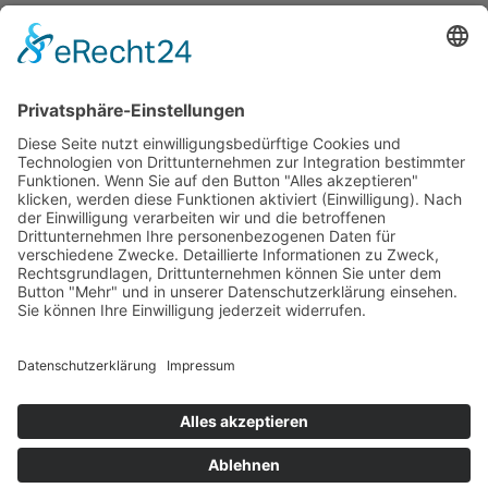
Ihr Arbeitsplatz
82538 Geretsried
zur Übersicht
Bildungsangebote
Alle Angebote
Berufsorientierung
Berufsvorbereitung
Sozialarbeit
Integrationskurse
Weiterbildung
Adolf-Kolping-Berufsschule
Hotels & Jugendwohnen
Jugendwohnen bei Kolping
Ausbildungshotel St. Theresia
Jugendwohnen Entenbachstraße
Innsbrucker Ring
Das Ernstl
Dienstleistungen
Catering
Landschaftsbau
Raumvermietung
Karriere
Arbeitgeberleistungen
Offene Stellen
Praktikum Soziale
Arbeit
kolping.jobs
Über uns
Unternehmen
Vorstand und Verwaltungsrat
Qualität und
Anspruch
Partner und Auftraggeber
Intranet
Anschrift
Kolping Bildungswerk
München und Oberbayern e.V.
Adolf-Kolping-Straße 1
80336 München
Kontakt
Telefon: +49 (0) 89 59 94 57 84
Telefax: +49 (0) 89 59 94
57 99
info@kolpingmuenchen.de
Allgemein
Suche
Kontakt
Impressum
Datenschutz
Informationen
nach DSGVO
Kolping-Partner
Kolpingwerk
Kolpingjugend
Kolping in Bayern