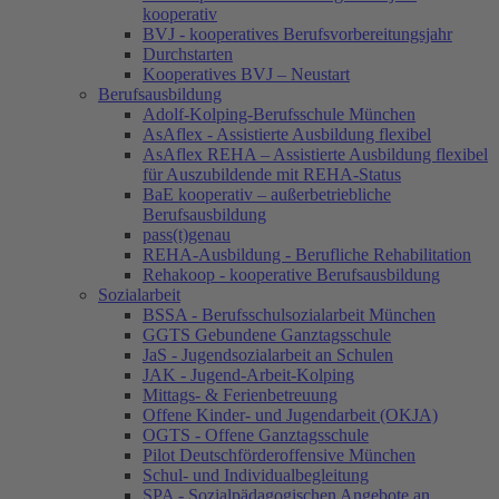
kooperativ
BVJ - kooperatives Berufsvorbereitungsjahr
Durchstarten
Kooperatives BVJ – Neustart
Berufsausbildung
Adolf-Kolping-Berufsschule München
AsAflex - Assistierte Ausbildung flexibel
AsAflex REHA – Assistierte Ausbildung flexibel
für Auszubildende mit REHA-Status
BaE kooperativ – außerbetriebliche
Berufsausbildung
pass(t)genau
REHA-Ausbildung - Berufliche Rehabilitation
Rehakoop - kooperative Berufsausbildung
Sozialarbeit
BSSA - Berufsschulsozialarbeit München
GGTS Gebundene Ganztagsschule
JaS - Jugendsozialarbeit an Schulen
JAK - Jugend-Arbeit-Kolping
Mittags- & Ferienbetreuung
Offene Kinder- und Jugendarbeit (OKJA)
OGTS - Offene Ganztagsschule
Pilot Deutschförderoffensive München
Schul- und Individualbegleitung
SPA - Sozialpädagogischen Angebote an