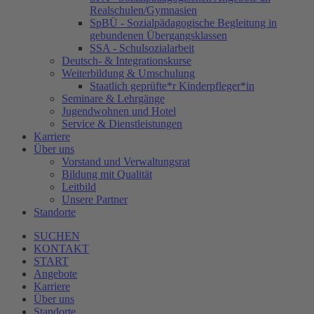
Realschulen/Gymnasien
SpBÜ - Sozialpädagogische Begleitung in
gebundenen Übergangsklassen
SSA - Schulsozialarbeit
Deutsch- & Integrationskurse
Weiterbildung & Umschulung
Staatlich geprüfte*r Kinderpfleger*in
Seminare & Lehrgänge
Jugendwohnen und Hotel
Service & Dienstleistungen
Karriere
Über uns
Vorstand und Verwaltungsrat
Bildung mit Qualität
Leitbild
Unsere Partner
Standorte
SUCHEN
KONTAKT
START
Angebote
Karriere
Über uns
Standorte