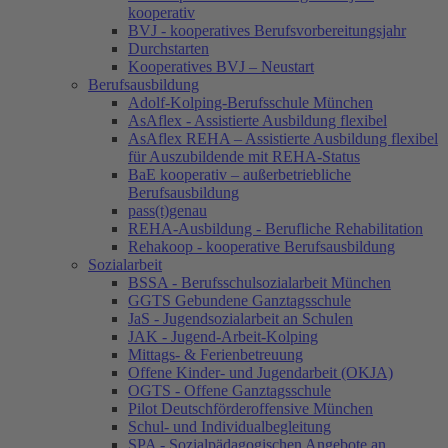
kooperativ
BVJ - kooperatives Berufsvorbereitungsjahr
Durchstarten
Kooperatives BVJ – Neustart
Berufsausbildung
Adolf-Kolping-Berufsschule München
AsAflex - Assistierte Ausbildung flexibel
AsAflex REHA – Assistierte Ausbildung flexibel
für Auszubildende mit REHA-Status
BaE kooperativ – außerbetriebliche
Berufsausbildung
pass(t)genau
REHA-Ausbildung - Berufliche Rehabilitation
Rehakoop - kooperative Berufsausbildung
Sozialarbeit
BSSA - Berufsschulsozialarbeit München
GGTS Gebundene Ganztagsschule
JaS - Jugendsozialarbeit an Schulen
JAK - Jugend-Arbeit-Kolping
Mittags- & Ferienbetreuung
Offene Kinder- und Jugendarbeit (OKJA)
OGTS - Offene Ganztagsschule
Pilot Deutschförderoffensive München
Schul- und Individualbegleitung
SPA - Sozialpädagogischen Angebote an