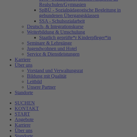
Realschulen/Gymnasien
SpBÜ - Sozialpädagogische Begleitung in
gebundenen Übergangsklassen
SSA - Schulsozialarbeit
Deutsch- & Integrationskurse
Weiterbildung & Umschulung
Staatlich geprüfte*r Kinderpfleger*in
Seminare & Lehrgänge
Jugendwohnen und Hotel
Service & Dienstleistungen
Karriere
Über uns
Vorstand und Verwaltungsrat
Bildung mit Qualität
Leitbild
Unsere Partner
Standorte
SUCHEN
KONTAKT
START
Angebote
Karriere
Über uns
Standorte