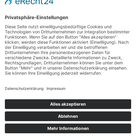
bildungsagentur.de
zur Übersicht
Bildungsangebote
Alle Angebote
Berufsorientierung
Berufsvorbereitung
Sozialarbeit
Integrationskurse
Weiterbildung
Adolf-Kolping-Berufsschule
Hotels & Jugendwohnen
Jugendwohnen bei Kolping
Ausbildungshotel St. Theresia
Jugendwohnen Entenbachstraße
Innsbrucker Ring
Das Ernstl
Dienstleistungen
Catering
Landschaftsbau
Raumvermietung
Karriere
Arbeitgeberleistungen
Offene Stellen
Praktikum Soziale
Arbeit
kolping.jobs
Über uns
Unternehmen
Vorstand und Verwaltungsrat
Qualität und
Anspruch
Partner und Auftraggeber
Intranet
Anschrift
Kolping Bildungswerk
München und Oberbayern e.V.
Adolf-Kolping-Straße 1
80336 München
Kontakt
Telefon: +49 (0) 89 59 94 57 84
Telefax: +49 (0) 89 59 94
57 99
info@kolpingmuenchen.de
Allgemein
Suche
Kontakt
Impressum
Datenschutz
Informationen
nach DSGVO
Kolping-Partner
Kolpingwerk
Kolpingjugend
Kolping in Bayern
Kolping Bildungsunternehmen
LinkedIn
Instagram