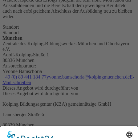
Auszubildenden und die Bereitschaft dem jeweiligen Berufsfeld
auch nach erfolgreichem Abschluss der Ausbildung treu zu bleiben
wider.
Standort
Standort
München
Zentrale des Kolping-Bildungswerkes München und Oberbayern
e.V.
Adolf-Kolping-Straße 1
80336 München
Ansprechpartner:
Yvonne Bamschoria
+49 (0) 89 441 184 77
yvonne.bamschoria@kolpingmuenchen.de
E-
Mail schreiben
Dieses Angebot wird durchgeführt von
Dieses Angebot wird durchgeführt von
Kolping Bildungsagentur (KBA) gemeinnützige GmbH
Landsberger Straße 6
80339 München
089 / 55 93 37 - 20
089 / 55 93 37 - 29
sekretariat@kolping-