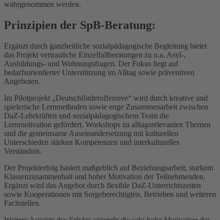
wahrgenommen werden.
Prinzipien der SpB-Beratung:
Ergänzt durch ganzheitliche sozialpädagogische Begleitung bietet
das Projekt vertrauliche Einzelfallberatungen zu u.a. Asyl-,
Ausbildungs- und Wohnungsfragen. Der Fokus liegt auf
bedarfsorientierter Unterstützung im Alltag sowie präventiven
Angeboten.
Im Pilotprojekt „Deutschförderoffensive“ wird durch kreative und
spielerische Lernmethoden sowie enge Zusammenarbeit zwischen
DaZ-Lehrkräften und sozialpädagogischem Team die
Lernmotivation gefördert. Workshops zu alltagsrelevanten Themen
und die gemeinsame Auseinandersetzung mit kulturellen
Unterschieden stärken Kompetenzen und interkulturelles
Verständnis.
Der Projekterfolg basiert maßgeblich auf Beziehungsarbeit, starkem
Klassenzusammenhalt und hoher Motivation der Teilnehmenden.
Ergänzt wird das Angebot durch flexible DaZ-Unterrichtszeiten
sowie Kooperationen mit Sorgeberechtigten, Betrieben und weiteren
Fachstellen.
Weitere Aspekte des Erfolgs spiegeln die sehr hohe Motivation der