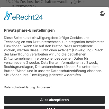
20% Zuschuss bei Gehaltsumwandlung (private
Altersvorsorge)
Job-Rad
Geburtsbeihilfe
Job-Ticket
zur Startseite
Bildungsangebote
Alle Angebote
Berufsorientierung
Berufsvorbereitung
Sozialarbeit
Integrationskurse
Weiterbildung
Adolf-Kolping-Berufsschule
Hotels & Jugendwohnen
Jugendwohnen bei Kolping
Ausbildungshotel St. Theresia
Jugendwohnen Entenbachstraße
Innsbrucker Ring
Das Ernstl
Dienstleistungen
Catering
Landschaftsbau
Raumvermietung
Karriere
Arbeitgeberleistungen
Offene Stellen
Praktikum Soziale
Arbeit
kolping.jobs
Über uns
Unternehmen
Vorstand und Verwaltungsrat
Qualität und
Anspruch
Partner und Auftraggeber
Intranet
Anschrift
Kolping Bildungswerk
München und Oberbayern e.V.
Adolf-Kolping-Straße 1
80336 München
Kontakt
Telefon: +49 (0) 89 59 94 57 84
Telefax: +49 (0) 89 59 94
57 99
info@kolpingmuenchen.de
Allgemein
Suche
Kontakt
Impressum
Datenschutz
Informationen
nach DSGVO