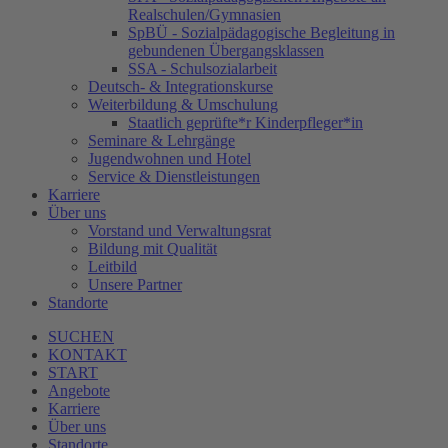
Realschulen/Gymnasien
SpBÜ - Sozialpädagogische Begleitung in
gebundenen Übergangsklassen
SSA - Schulsozialarbeit
Deutsch- & Integrationskurse
Weiterbildung & Umschulung
Staatlich geprüfte*r Kinderpfleger*in
Seminare & Lehrgänge
Jugendwohnen und Hotel
Service & Dienstleistungen
Karriere
Über uns
Vorstand und Verwaltungsrat
Bildung mit Qualität
Leitbild
Unsere Partner
Standorte
SUCHEN
KONTAKT
START
Angebote
Karriere
Über uns
Standorte