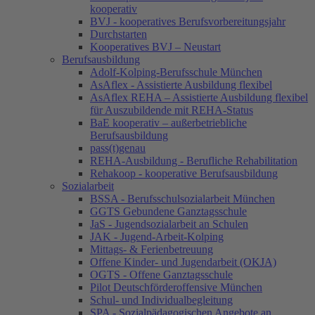
kooperativ
BVJ - kooperatives Berufsvorbereitungsjahr
Durchstarten
Kooperatives BVJ – Neustart
Berufsausbildung
Adolf-Kolping-Berufsschule München
AsAflex - Assistierte Ausbildung flexibel
AsAflex REHA – Assistierte Ausbildung flexibel
für Auszubildende mit REHA-Status
BaE kooperativ – außerbetriebliche
Berufsausbildung
pass(t)genau
REHA-Ausbildung - Berufliche Rehabilitation
Rehakoop - kooperative Berufsausbildung
Sozialarbeit
BSSA - Berufsschulsozialarbeit München
GGTS Gebundene Ganztagsschule
JaS - Jugendsozialarbeit an Schulen
JAK - Jugend-Arbeit-Kolping
Mittags- & Ferienbetreuung
Offene Kinder- und Jugendarbeit (OKJA)
OGTS - Offene Ganztagsschule
Pilot Deutschförderoffensive München
Schul- und Individualbegleitung
SPA - Sozialpädagogischen Angebote an