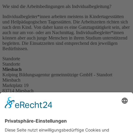
Wie sind die Arbeitsbedingungen als Indvidualbegleitung?
Individualbegleiter*innen arbeiten meistens in Kindertagesstätten
und Heilpädagogischen Tagesstätten. Die Arbeitszeiten richten sich
nach dem Kind. Von daher kann es eine Ganztagstätigkeit sein, aber
auch nur am vor- oder am Nachmittag. Individualbegleiter*innen
können aber auch junge Menschen in ihrem Studium unterstützend
begleiten. Die Einsatzzeiten sind entsprechend den jeweiligen
Bedürfnissen.
Standorte
Standorte
Miesbach
Kolping Bildungsagentur gemeinnützige GmbH - Standort
Miesbach
Marktplatz 19
83714 Miesbach
Ansprechpartner:
Peter Pham
peter.pham@kolpingmuenchen.de
E-Mail schreiben
zur Übersicht
Bildungsangebote
Alle Angebote
Berufsorientierung
Berufsvorbereitung
Sozialarbeit
Integrationskurse
Weiterbildung