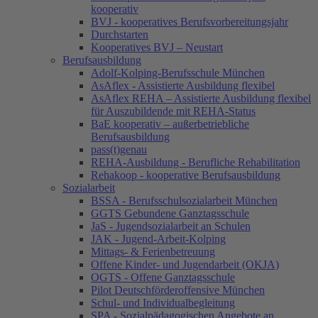
kooperativ
BVJ - kooperatives Berufsvorbereitungsjahr
Durchstarten
Kooperatives BVJ – Neustart
Berufsausbildung
Adolf-Kolping-Berufsschule München
AsAflex - Assistierte Ausbildung flexibel
AsAflex REHA – Assistierte Ausbildung flexibel
für Auszubildende mit REHA-Status
BaE kooperativ – außerbetriebliche
Berufsausbildung
pass(t)genau
REHA-Ausbildung - Berufliche Rehabilitation
Rehakoop - kooperative Berufsausbildung
Sozialarbeit
BSSA - Berufsschulsozialarbeit München
GGTS Gebundene Ganztagsschule
JaS - Jugendsozialarbeit an Schulen
JAK - Jugend-Arbeit-Kolping
Mittags- & Ferienbetreuung
Offene Kinder- und Jugendarbeit (OKJA)
OGTS - Offene Ganztagsschule
Pilot Deutschförderoffensive München
Schul- und Individualbegleitung
SPA - Sozialpädagogischen Angebote an