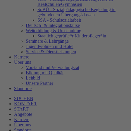
Realschulen/Gymnasien
SpBÜ - Sozialpädagogische Begleitung in
gebundenen Übergangsklassen
SSA - Schulsozialarbeit
Deutsch- & Integrationskurse
Weiterbildung & Umschulung
Staatlich geprüfte*r Kinderpfleger*in
Seminare & Lehrgänge
Jugendwohnen und Hotel
Service & Dienstleistungen
Karriere
Über uns
Vorstand und Verwaltungsrat
Bildung mit Qualität
Leitbild
Unsere Partner
Standorte
SUCHEN
KONTAKT
START
Angebote
Karriere
Über uns
Standorte