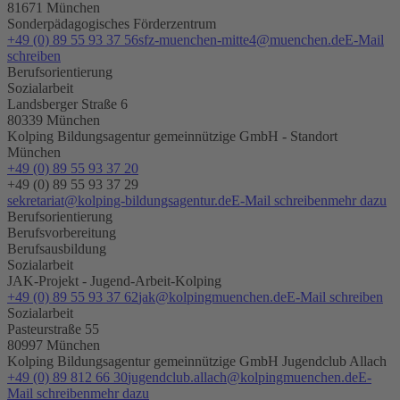
81671 München
Sonderpädagogisches Förderzentrum
+49 (0) 89 55 93 37 56
sfz-muenchen-mitte4@muenchen.de
E-Mail
schreiben
Berufsorientierung
Sozialarbeit
Landsberger Straße 6
80339 München
Kolping Bildungsagentur gemeinnützige GmbH - Standort
München
+49 (0) 89 55 93 37 20
+49 (0) 89 55 93 37 29
sekretariat@kolping-bildungsagentur.de
E-Mail schreiben
mehr dazu
Berufsorientierung
Berufsvorbereitung
Berufsausbildung
Sozialarbeit
JAK-Projekt - Jugend-Arbeit-Kolping
+49 (0) 89 55 93 37 62
jak@kolpingmuenchen.de
E-Mail schreiben
Sozialarbeit
Pasteurstraße 55
80997 München
Kolping Bildungsagentur gemeinnützige GmbH Jugendclub Allach
+49 (0) 89 812 66 30
jugendclub.allach@kolpingmuenchen.de
E-
Mail schreiben
mehr dazu