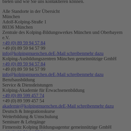
bieten und wie Sie uns kontaktieren können.
Alle Standorte in der Übersicht
München
Adolf-Kolping-Straße 1
80336 München
Zentrale des Kolping-Bildungswerkes München und Oberbayern
e.V.
+49 (0) 89 59 94 57 84
+49 (0) 89 59 94 57 99
info@kolpingmuenchen.de
E-Mail schreiben
mehr dazu
Kolping-Ausbildungszentren München gemeinnützige GmbH
+49 (0) 89 59 94 57 84
+49 (0) 89 59 94 57 99
info@kolpingmuenchen.de
E-Mail schreiben
mehr dazu
Berufsausbildung
Service & Dienstleistungen
Kolping-Akademie für Erwachsenenbildung
+49 (0) 89 599 457 74
+49 (0) 89 599 457 54
akademie@kolpingmuenchen.de
E-Mail schreiben
mehr dazu
Deutsch & Integrationskurse
Weiterbildung & Umschulung
Seminare & Lehrgänge
Firmensitz Kolping Bildungsagentur gemeinnützige GmbH