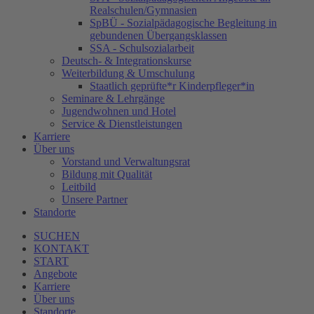
Realschulen/Gymnasien
SpBÜ - Sozialpädagogische Begleitung in
gebundenen Übergangsklassen
SSA - Schulsozialarbeit
Deutsch- & Integrationskurse
Weiterbildung & Umschulung
Staatlich geprüfte*r Kinderpfleger*in
Seminare & Lehrgänge
Jugendwohnen und Hotel
Service & Dienstleistungen
Karriere
Über uns
Vorstand und Verwaltungsrat
Bildung mit Qualität
Leitbild
Unsere Partner
Standorte
SUCHEN
KONTAKT
START
Angebote
Karriere
Über uns
Standorte