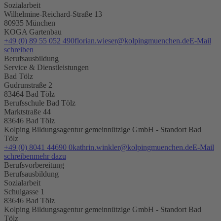
Sozialarbeit
Wilhelmine-Reichard-Straße 13
80935 München
KOGA Gartenbau
+49 (0) 89 55 052 490
florian.wieser@kolpingmuenchen.de
E-Mail
schreiben
Berufsausbildung
Service & Dienstleistungen
Bad Tölz
Gudrunstraße 2
83464 Bad Tölz
Berufsschule Bad Tölz
Marktstraße 44
83646 Bad Tölz
Kolping Bildungsagentur gemeinnützige GmbH - Standort Bad
Tölz
+49 (0) 8041 44690 0
kathrin.winkler@kolpingmuenchen.de
E-Mail
schreiben
mehr dazu
Berufsvorbereitung
Berufsausbildung
Sozialarbeit
Schulgasse 1
83646 Bad Tölz
Kolping Bildungsagentur gemeinnützige GmbH - Standort Bad
Tölz