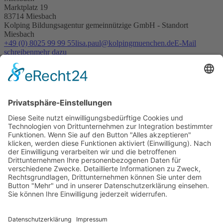
Marktplatz 19
83714 Miesbach
Kolping Bildungsagentur gemeinnützige GmbH - Standort
Miesbach
+49 (0) 8025 99 99 55
lisa.paul@kolpingmuenchen.de
E-Mail
schreiben
mehr dazu
Berufsorientierung
Berufsvorbereitung
Berufsausbildung
Sozialarbeit
zur Startseite
Bildungsangebote
Alle Angebote
Berufsorientierung
Berufsvorbereitung
Sozialarbeit
Integrationskurse
Weiterbildung
Adolf-Kolping-Berufsschule
Hotels & Jugendwohnen
Jugendwohnen bei Kolping
Ausbildungshotel St. Theresia
Jugendwohnen Entenbachstraße
Innsbrucker Ring
Das Ernstl
Dienstleistungen
Catering
Landschaftsbau
Raumvermietung
Karriere
Arbeitgeberleistungen
Offene Stellen
Praktikum Soziale
Arbeit
kolping.jobs
Über uns
Unternehmen
Vorstand und Verwaltungsrat
Qualität und
Anspruch
Partner und Auftraggeber
Intranet
Anschrift
Kolping Bildungswerk
München und Oberbayern e.V.