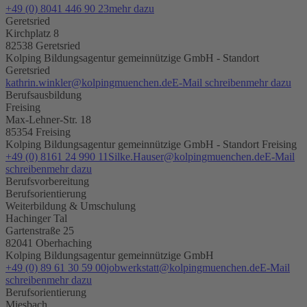
+49 (0) 8041 446 90 23
mehr dazu
Geretsried
Kirchplatz 8
82538 Geretsried
Kolping Bildungsagentur gemeinnützige GmbH - Standort
Geretsried
kathrin.winkler@kolpingmuenchen.de
E-Mail schreiben
mehr dazu
Berufsausbildung
Freising
Max-Lehner-Str. 18
85354 Freising
Kolping Bildungsagentur gemeinnützige GmbH - Standort Freising
+49 (0) 8161 24 990 11
Silke.Hauser@kolpingmuenchen.de
E-Mail
schreiben
mehr dazu
Berufsvorbereitung
Berufsorientierung
Weiterbildung & Umschulung
Hachinger Tal
Gartenstraße 25
82041 Oberhaching
Kolping Bildungsagentur gemeinnützige GmbH
+49 (0) 89 61 30 59 00
jobwerkstatt@kolpingmuenchen.de
E-Mail
schreiben
mehr dazu
Berufsorientierung
Miesbach