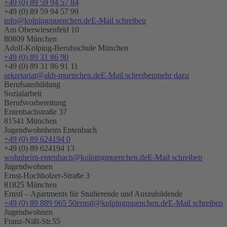
+49 (0) 89 59 94 57 84
+49 (0) 89 59 94 57 99
info@kolpingmuenchen.de
E-Mail schreiben
Am Oberwiesenfeld 10
80809 München
Adolf-Kolping-Berufsschule München
+49 (0) 89 31 86 90
+49 (0) 89 31 86 91 11
sekretariat@akb-muenchen.de
E-Mail schreiben
mehr dazu
Berufsausbildung
Sozialarbeit
Berufsvorbereitung
Entenbachstraße 37
81541 München
Jugendwohnheim Entenbach
+49 (0) 89 624194 0
+49 (0) 89 624194 13
wohnheim-entenbach@kolpingmuenchen.de
E-Mail schreiben
Jugendwohnen
Ernst-Hochholzer-Straße 3
81825 München
Ernstl – Apartments für Studierende und Auszubildende
+49 (0) 89 889 965 50
ernstl@kolpingmuenchen.de
E-Mail schreiben
Jugendwohnen
Franz-Nißl-Str.55