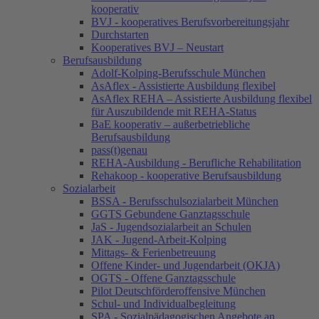
kooperativ
BVJ - kooperatives Berufsvorbereitungsjahr
Durchstarten
Kooperatives BVJ – Neustart
Berufsausbildung
Adolf-Kolping-Berufsschule München
AsAflex - Assistierte Ausbildung flexibel
AsAflex REHA – Assistierte Ausbildung flexibel
für Auszubildende mit REHA-Status
BaE kooperativ – außerbetriebliche
Berufsausbildung
pass(t)genau
REHA-Ausbildung - Berufliche Rehabilitation
Rehakoop - kooperative Berufsausbildung
Sozialarbeit
BSSA - Berufsschulsozialarbeit München
GGTS Gebundene Ganztagsschule
JaS - Jugendsozialarbeit an Schulen
JAK - Jugend-Arbeit-Kolping
Mittags- & Ferienbetreuung
Offene Kinder- und Jugendarbeit (OKJA)
OGTS - Offene Ganztagsschule
Pilot Deutschförderoffensive München
Schul- und Individualbegleitung
SPA - Sozialpädagogischen Angebote an