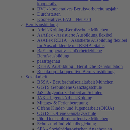
kooperativ
BVJ - kooperatives Berufsvorbereitungsjahr
Durchstarten
Kooperatives BVJ – Neustart
Berufsausbildung
Adolf-Kolping-Berufsschule München
AsAflex - Assistierte Ausbildung flexibel
AsAflex REHA – Assistierte Ausbildung flexibel
für Auszubildende mit REHA-Status
BaE kooperativ – außerbetriebliche
Berufsausbildung
pass(t)genau
REHA-Ausbildung - Berufliche Rehabilitation
Rehakoop - kooperative Berufsausbildung
Sozialarbeit
BSSA - Berufsschulsozialarbeit München
GGTS Gebundene Ganztagsschule
JaS - Jugendsozialarbeit an Schulen
JAK - Jugend-Arbeit-Kolping
Mittags- & Ferienbetreuung
Offene Kinder- und Jugendarbeit (OKJA)
OGTS - Offene Ganztagsschule
Pilot Deutschförderoffensive München
Schul- und Individualbegleitung
SPA - Sozialpädagogischen Angebote an