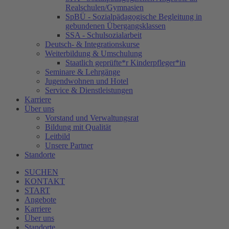
Realschulen/Gymnasien
SpBÜ - Sozialpädagogische Begleitung in
gebundenen Übergangsklassen
SSA - Schulsozialarbeit
Deutsch- & Integrationskurse
Weiterbildung & Umschulung
Staatlich geprüfte*r Kinderpfleger*in
Seminare & Lehrgänge
Jugendwohnen und Hotel
Service & Dienstleistungen
Karriere
Über uns
Vorstand und Verwaltungsrat
Bildung mit Qualität
Leitbild
Unsere Partner
Standorte
SUCHEN
KONTAKT
START
Angebote
Karriere
Über uns
Standorte