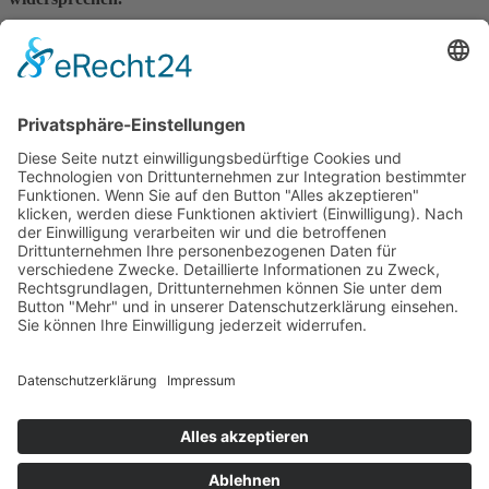
Verarbeiten wir Ihre Daten zur Wahrung berechtigter
Interessen, können Sie dieser Verarbeitung widersprechen,
wenn sich aus Ihrer besonderen Situation Gründe ergeben, die
gegen die Datenverarbeitung sprechen.
Bildungsangebote
Alle Angebote
Berufsorientierung
Berufsvorbereitung
Sozialarbeit
Integrationskurse
Weiterbildung
Adolf-Kolping-Berufsschule
Hotels & Jugendwohnen
Jugendwohnen bei Kolping
Ausbildungshotel St. Theresia
Jugendwohnen Entenbachstraße
Innsbrucker Ring
Das Ernstl
Dienstleistungen
Catering
Landschaftsbau
Raumvermietung
Karriere
Arbeitgeberleistungen
Offene Stellen
Praktikum Soziale
Arbeit
kolping.jobs
Über uns
Unternehmen
Vorstand und Verwaltungsrat
Qualität und
Anspruch
Partner und Auftraggeber
Intranet
Anschrift
Kolping Bildungswerk
München und Oberbayern e.V.
Adolf-Kolping-Straße 1
80336 München
Kontakt
Telefon: +49 (0) 89 59 94 57 84
Telefax: +49 (0) 89 59 94
57 99
info@kolpingmuenchen.de
Allgemein
Suche
Kontakt
Impressum
Datenschutz
Informationen
nach DSGVO
Kolping-Partner
Kolpingwerk
Kolpingjugend
Kolping in Bayern