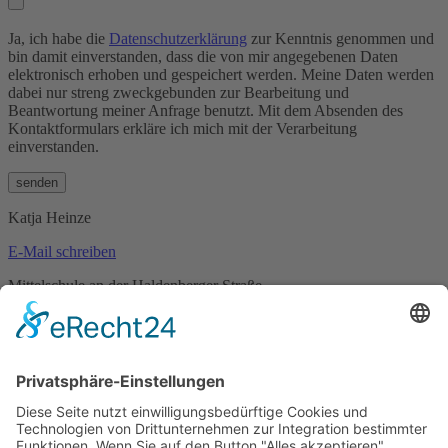
Ja, ich habe die
Datenschutzerklärung
zur Kenntnis genommen und
bin damit einverstanden, dass die von mir angegebenen Daten
elektronisch erhoben und gespeichert werden. Meine Daten werden
dabei nur streng zweckgebunden zur Bearbeitung und
Beantwortung meiner Anfrage benutzt. Mit dem Absenden des
Kontaktformulars erkläre ich mich mit der Verarbeitung
einverstanden.
Katja Heinze
E-Mail schreiben
Mittelschule an der Haldenberger Straße
Haldenbergerstraße 27
80997 München
Bildungsangebote
Alle Angebote
Berufsorientierung
Berufsvorbereitung
Sozialarbeit
Integrationskurse
Weiterbildung
Adolf-Kolping-Berufsschule
Hotels & Jugendwohnen
Jugendwohnen bei Kolping