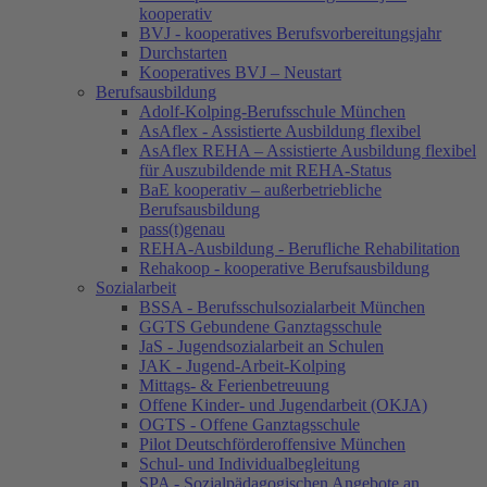
kooperativ
BVJ - kooperatives Berufsvorbereitungsjahr
Durchstarten
Kooperatives BVJ – Neustart
Berufsausbildung
Adolf-Kolping-Berufsschule München
AsAflex - Assistierte Ausbildung flexibel
AsAflex REHA – Assistierte Ausbildung flexibel
für Auszubildende mit REHA-Status
BaE kooperativ – außerbetriebliche
Berufsausbildung
pass(t)genau
REHA-Ausbildung - Berufliche Rehabilitation
Rehakoop - kooperative Berufsausbildung
Sozialarbeit
BSSA - Berufsschulsozialarbeit München
GGTS Gebundene Ganztagsschule
JaS - Jugendsozialarbeit an Schulen
JAK - Jugend-Arbeit-Kolping
Mittags- & Ferienbetreuung
Offene Kinder- und Jugendarbeit (OKJA)
OGTS - Offene Ganztagsschule
Pilot Deutschförderoffensive München
Schul- und Individualbegleitung
SPA - Sozialpädagogischen Angebote an