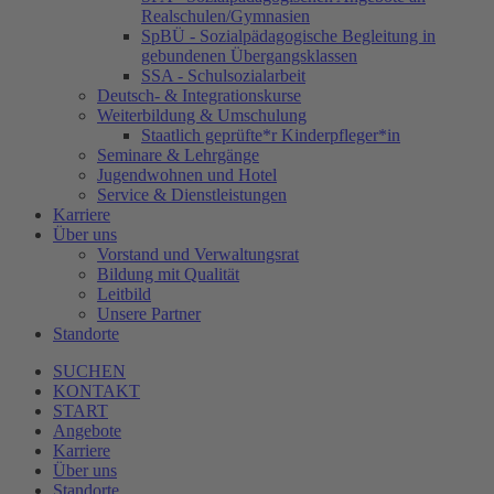
Realschulen/Gymnasien
SpBÜ - Sozialpädagogische Begleitung in
gebundenen Übergangsklassen
SSA - Schulsozialarbeit
Deutsch- & Integrationskurse
Weiterbildung & Umschulung
Staatlich geprüfte*r Kinderpfleger*in
Seminare & Lehrgänge
Jugendwohnen und Hotel
Service & Dienstleistungen
Karriere
Über uns
Vorstand und Verwaltungsrat
Bildung mit Qualität
Leitbild
Unsere Partner
Standorte
SUCHEN
KONTAKT
START
Angebote
Karriere
Über uns
Standorte