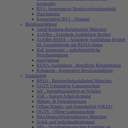
kooperativ
BVJ - kooperatives Berufsvorbereitungsjahr
Durchstarten
Kooperatives BVJ – Neustart
Berufsausbildung
Adolf-Kolping-Berufsschule München
AsAflex - Assistierte Ausbildung flexibel
AsAflex REHA – Assistierte Ausbildung flexibel
für Auszubildende mit REHA-Status
BaE kooperativ – außerbetriebliche
Berufsausbildung
pass(t)genau
REHA-Ausbildung - Berufliche Rehabilitation
Rehakoop - kooperative Berufsausbildung
Sozialarbeit
BSSA - Berufsschulsozialarbeit München
GGTS Gebundene Ganztagsschule
JaS - Jugendsozialarbeit an Schulen
JAK - Jugend-Arbeit-Kolping
Mittags- & Ferienbetreuung
Offene Kinder- und Jugendarbeit (OKJA)
OGTS - Offene Ganztagsschule
Pilot Deutschförderoffensive München
Schul- und Individualbegleitung
SPA - Sozialpädagogischen Angebote an