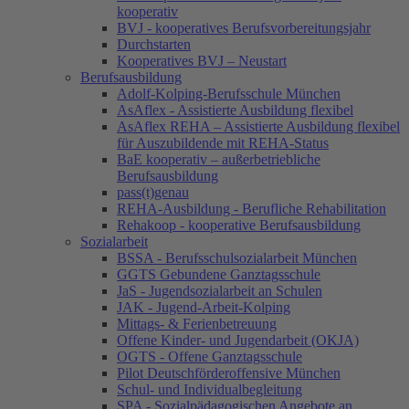
kooperativ
BVJ - kooperatives Berufsvorbereitungsjahr
Durchstarten
Kooperatives BVJ – Neustart
Berufsausbildung
Adolf-Kolping-Berufsschule München
AsAflex - Assistierte Ausbildung flexibel
AsAflex REHA – Assistierte Ausbildung flexibel
für Auszubildende mit REHA-Status
BaE kooperativ – außerbetriebliche
Berufsausbildung
pass(t)genau
REHA-Ausbildung - Berufliche Rehabilitation
Rehakoop - kooperative Berufsausbildung
Sozialarbeit
BSSA - Berufsschulsozialarbeit München
GGTS Gebundene Ganztagsschule
JaS - Jugendsozialarbeit an Schulen
JAK - Jugend-Arbeit-Kolping
Mittags- & Ferienbetreuung
Offene Kinder- und Jugendarbeit (OKJA)
OGTS - Offene Ganztagsschule
Pilot Deutschförderoffensive München
Schul- und Individualbegleitung
SPA - Sozialpädagogischen Angebote an