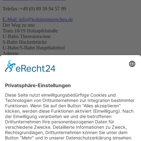
Telefax: +49 (0) 89 59 94 57 99
E-Mail: info@kolpingmuenchen.de
Der Weg zu uns
Tram 18/19 Holzapfelstraße
U-Bahn Theresienwiese
S-Bahn Hackerbrücke
U-Bahn/S-Bahn Hauptbahnhof
Adresse
Adolf-Kolping-Straße 1
80336 München
Lageplan
zur Übersicht
Bildungsangebote
Alle Angebote
Berufsorientierung
Berufsvorbereitung
Sozialarbeit
Integrationskurse
Weiterbildung
Adolf-Kolping-Berufsschule
Hotels & Jugendwohnen
Jugendwohnen bei Kolping
Ausbildungshotel St. Theresia
Jugendwohnen Entenbachstraße
Innsbrucker Ring
Das Ernstl
Dienstleistungen
Catering
Landschaftsbau
Raumvermietung
Karriere
Arbeitgeberleistungen
Offene Stellen
Praktikum Soziale
Arbeit
kolping.jobs
Über uns
Unternehmen
Vorstand und Verwaltungsrat
Qualität und