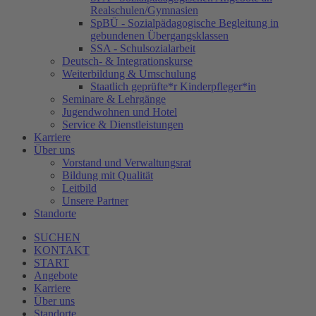
Realschulen/Gymnasien
SpBÜ - Sozialpädagogische Begleitung in
gebundenen Übergangsklassen
SSA - Schulsozialarbeit
Deutsch- & Integrationskurse
Weiterbildung & Umschulung
Staatlich geprüfte*r Kinderpfleger*in
Seminare & Lehrgänge
Jugendwohnen und Hotel
Service & Dienstleistungen
Karriere
Über uns
Vorstand und Verwaltungsrat
Bildung mit Qualität
Leitbild
Unsere Partner
Standorte
SUCHEN
KONTAKT
START
Angebote
Karriere
Über uns
Standorte